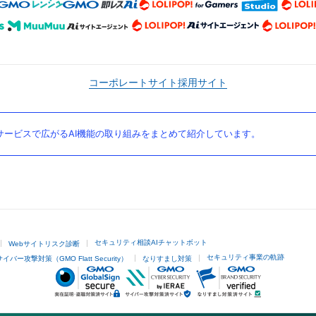
コーポレートサイト
採用サイト
ービスで広がるAI機能の取り組みをまとめて紹介しています。
セキュリティ相談AIチャットボット
Webサイトリスク診断
セキュリティ事業の軌跡
サイバー攻撃対策（GMO Flatt Security）
なりすまし対策