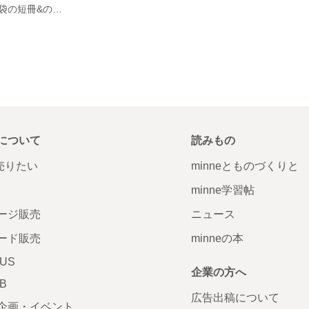
ご祝儀・不祝儀袋の短冊&のし袋代筆
について
読みもの
で売りたい
minneとものづくりと
minne学習帖
ージ販売
ニュース
ード販売
minneの本
LUS
企業の方へ
AB
広告出稿について
企画・イベント