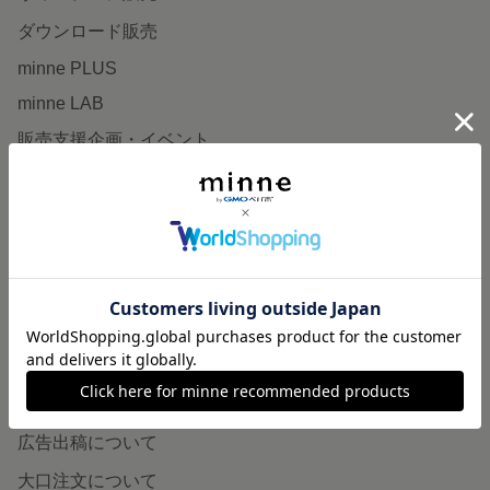
ダウンロード販売
minne PLUS
minne LAB
販売支援企画・イベント
読みもの
minneとものづくりと
minne学習帖
ニュース
minneの本
企業の方へ
広告出稿について
大口注文について