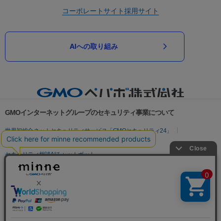
コーポレートサイト
採用サイト
AIへの取り組み
GMOインターネットグループのセキュリティ事業について
世界初総合ネットセキュリティサービス「GMOセキュリティ24」
パスワード漏洩診断
Webサイトリスク診断
セキュリティ相談AIチャットボット
実在証明・盗聴対策
サイバー攻撃対策（GMOサイバーセキュリティ byイエラエ）
サイバー攻撃対策（GMO Flatt Security）
なりすまし対策
セキュリティ事業の軌跡