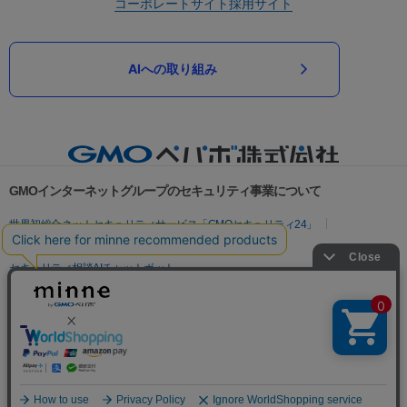
コーポレートサイト
採用サイト
AIへの取り組み
GMOインターネットグループのセキュリティ事業について
世界初総合ネットセキュリティサービス「GMOセキュリティ24」
パスワード漏洩診断
Webサイトリスク診断
セキュリティ相談AIチャットボット
実在証明・盗聴対策
サイバー攻撃対策（GMOサイバーセキュリティ byイエラエ）
サイバー攻撃対策（GMO Flatt Security）
なりすまし対策
セキュリティ事業の軌跡