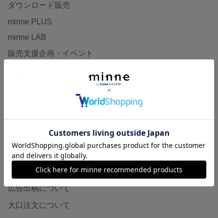
ダウンロード販売
minne PLUS
minne LAB
販売支援企画・イベント
読みもの
minneとものづくりと
minne学習帖
ニュース
minneの本
企業の方へ
広告出稿について
大口注文について