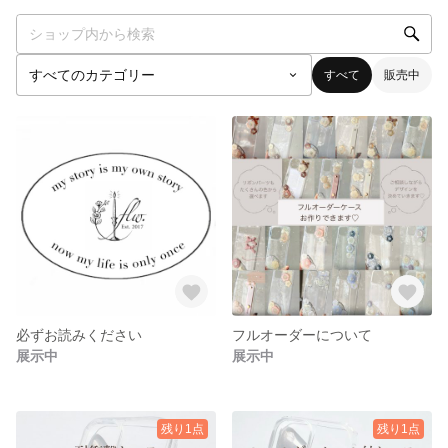
すべて
販売中
必ずお読みください
フルオーダーについて
展示中
展示中
残り1点
残り1点