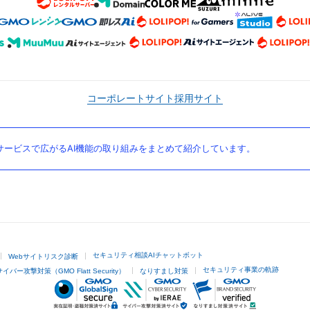
コーポレートサイト
採用サイト
ービスで広がるAI機能の取り組みをまとめて紹介しています。
セキュリティ相談AIチャットボット
Webサイトリスク診断
セキュリティ事業の軌跡
サイバー攻撃対策（GMO Flatt Security）
なりすまし対策