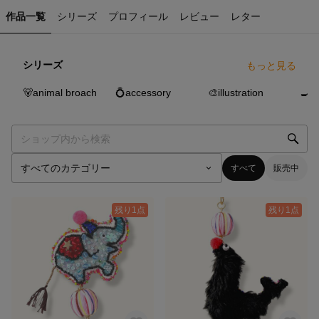
作品一覧
シリーズ
プロフィール
レビュー
レター
シリーズ
もっと見る
20
点
8
点
9
点
🐻animal broach
💍accessory
🎨illustration
🍳r
すべて
販売中
残り1点
残り1点