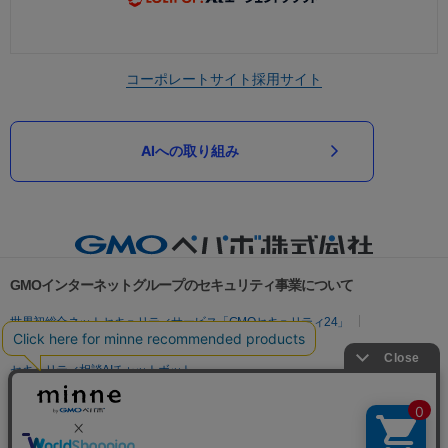
コーポレートサイト
採用サイト
AIへの取り組み
GMOインターネットグループのセキュリティ事業について
世界初総合ネットセキュリティサービス「GMOセキュリティ24」
パスワード漏洩診断
Webサイトリスク診断
セキュリティ相談AIチャットボット
実在証明・盗聴対策
サイバー攻撃対策（GMOサイバーセキュリティ byイエラエ）
サイバー攻撃対策（GMO Flatt Security）
なりすまし対策