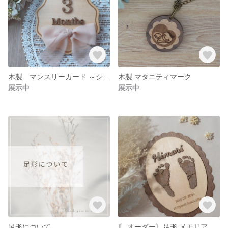
木製 マンスリーカード ～シフォンリボン～
木製 マタニティマーク
展示中
展示中
足形について
〘 オーダー〙足形 メモリアルボード