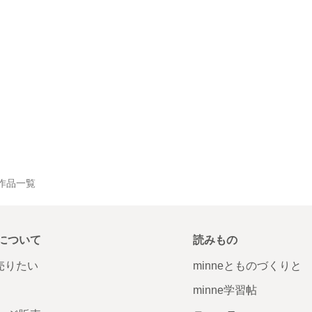
 の作品一覧
について
読みもの
で売りたい
minneとものづくりと
minne学習帖