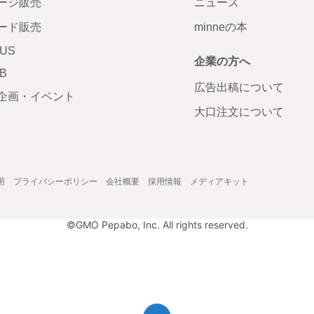
ージ販売
ニュース
ード販売
minneの本
LUS
企業の方へ
AB
広告出稿について
企画・イベント
大口注文について
用
プライバシーポリシー
会社概要
採用情報
メディアキット
©GMO Pepabo, Inc. All rights reserved.