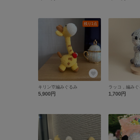
残り1点
キリン🦒編みぐるみ
ラッコ，編みぐ
5,900円
1,700円