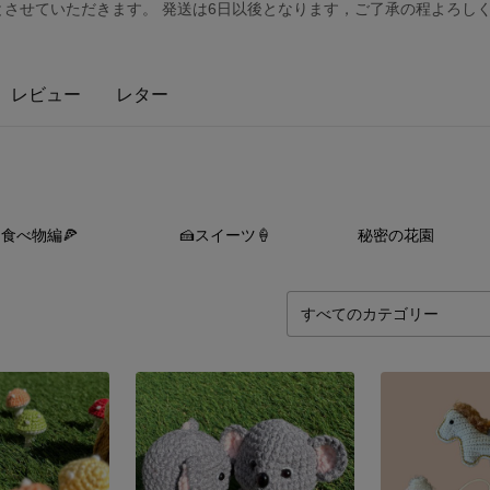
みとさせていただきます。 発送は6日以後となります，ご了承の程よろしく
レビュー
レター
5
点
4
点
11
食べ物編🍕
🍰スイーツ🍦
秘密の花園