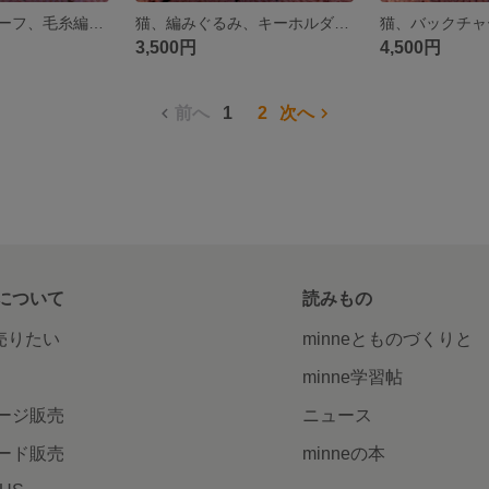
盆栽、猫をモチーフ、毛糸編み、バラー、クローバー
猫、編みぐるみ、キーホルダ、ユニーク
3,500円
4,500円
前へ
1
2
次へ
について
読みもの
で売りたい
minneとものづくりと
minne学習帖
ージ販売
ニュース
ード販売
minneの本