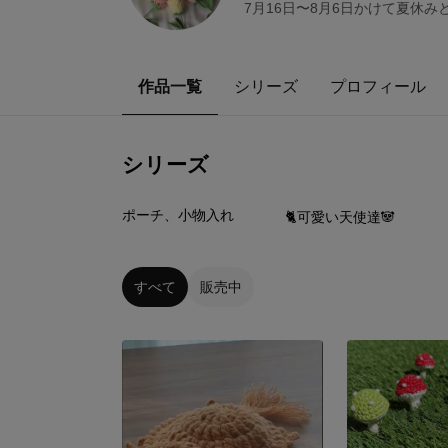
7月16日〜8月6日かけて夏休
作品一覧
シリーズ
プロフィール
シリーズ
3
点
27
点
ポーチ、小物入れ
🐈可愛い天使達🐼
すべて
販売中