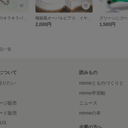
三日月チャームのキラキラバックチャーム
螺鈿風オーバルピアス、イヤリング
2,000円
1,500円
の作品一覧
について
読みもの
で売りたい
minneとものづくりと
minne学習帖
ージ販売
ニュース
ード販売
minneの本
LUS
企業の方へ