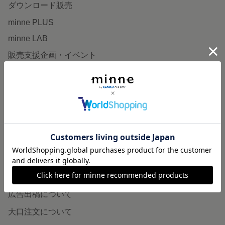
ダウンロード販売
minne PLUS
minne LAB
販売支援企画・イベント
読みもの
minneとものづくりと
minne学習帖
ニュース
minneの本
企業の方へ
広告出稿について
大口注文について