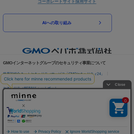
コーポレートサイト
採用サイト
AIへの取り組み
GMOインターネットグループのセキュリティ事業について
世界初総合ネットセキュリティサービス「GMOセキュリティ24」
パスワード漏洩診断
Webサイトリスク診断
セキュリティ相談AIチャットボット
実在証明・盗聴対策
サイバー攻撃対策（GMOサイバーセキュリティ byイエラエ）
サイバー攻撃対策（GMO Flatt Security）
なりすまし対策
セキュリティ事業の軌跡