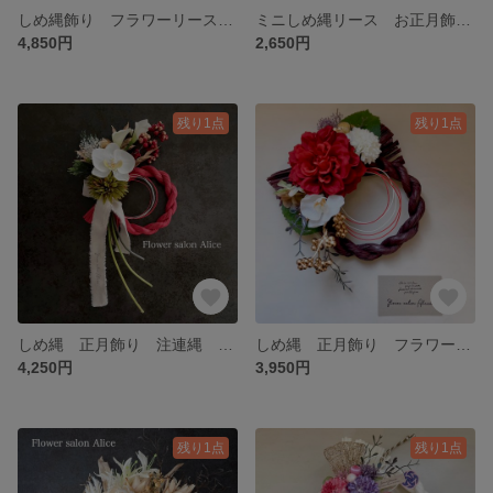
しめ縄飾り フラワーリース お正月飾り 〆縄 注連縄 マム ピンポンマム アーティフィシャルフラワー 造花 ナチュラル
ミニしめ縄リース お正月飾り ソラフラワー ドライフラワー ✴︎ナチュラル紅白mini✴︎
4,850円
2,650円
残り1点
残り1点
しめ縄 正月飾り 注連縄 インテリア 雑貨 玄関 胡蝶蘭 カラー 紅白 ホワイトレッド ✴︎和モダン✴︎
しめ縄 正月飾り フラワーリース ニューイヤー 造花 マム 胡蝶蘭 紅白 インテリア 玄関 オシャレ ✴︎レッドダリア✴︎
4,250円
3,950円
残り1点
残り1点