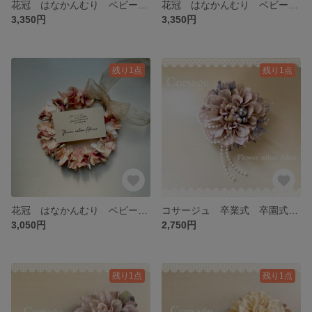
花冠 はなかんむり ベビーキッズ ハンドメイド 冠 プリザーブドフラワー ドライフラワー 結婚式 記念日 100日 お食い初め 七五三 バースデーフォト ホワイト ✴︎白紫陽花and白かすみ草✴︎
花冠 はなかんむり ベビー キッズ 女の子 プリザーブドフラワー ドライフラワー ホワイト 誕生日 結婚式 ウエディング リングガール 100日 記念日 フォト ✴︎ピンク紫陽花and白かすみ草✴︎
3,350円
3,350円
残り1点
残り1点
花冠 はなかんむり ベビー キッズ ハンドメイド 冠 クラウン 髪飾り 記念日 100日 お食い初め お祝い 誕生日 バースデー ✴︎ベビーピンク✴︎
コサージュ 卒業式 卒園式 入学式 結婚式 セレモニー 紫 アーティフィシャルフラワー 造花 ハンドメイド ✴︎パープルダリア✴︎
3,050円
2,750円
残り1点
残り1点