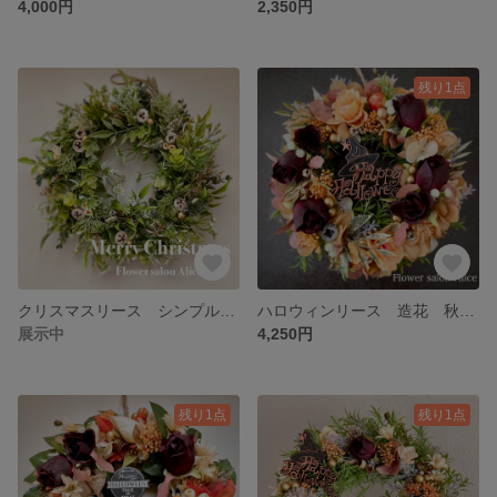
4,000円
2,350円
残り1点
クリスマスリース シンプル グリーン ナチュラル 木の実 インテリア Christmas
ハロウィンリース 造花 秋色 フラワーリース 玄関リース バラ オレンジ ✴︎パープルローズ✴︎
展示中
4,250円
残り1点
残り1点