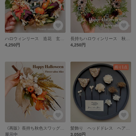
ハロウィンリース 造花 玄関リース フラワーリース 秋色 パンプキン ✴︎パープルローズ✴︎
長持ちハロウィンリース 秋色 オレンジパープル 造花 アーティフィシャルフラワー 玄関 ✴︎ナチュラルグリーン✴︎
4,250円
4,250円
残り1点
《再販》長持ち秋色スワッグ アーティフィシャルフラワー ハロウィン パンプキン花束 インテリア雑貨 玄関 オレンジブラウン ソラフラワー
髪飾り ヘッドドレス ヘアパーツ ヘアアクセサリー アジサイ かすみ草 ナチュラル ハンドメイド 結婚式 成人式 前撮り ウエディング ✴︎インド刺繍ホワイトピンク✴︎
展示中
3,050円