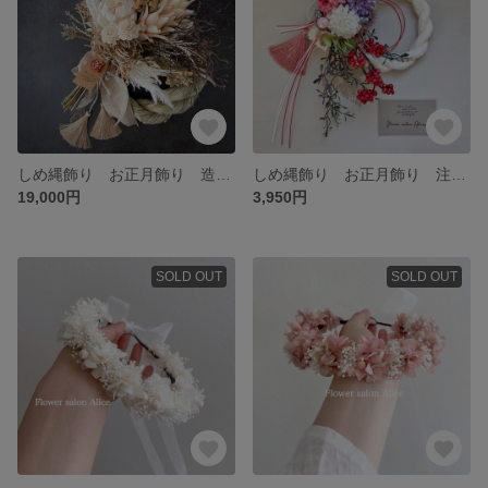
しめ縄飾り お正月飾り 造花フラワーリース 花束 インテリア 玄関 注連縄 ✴︎特大ボタニカルページュ✴︎
しめ縄飾り お正月飾り 注連縄 造花 玄関 アーティフィシャルフラワー リース ピンクパープル 紫 紅白 ✴︎金平糖✴︎
19,000円
3,950円
SOLD OUT
SOLD OUT