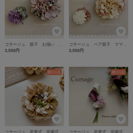
コサージュ 親子 お揃い ペア 卒業式 卒園式 入学式 入園式 ウエディング 発表会 フラワー ママ キッズ 造花 ✴︎グラデーションパープル✴︎
コサージュ ペア親子 ママ キッズ お揃い 卒業式 卒園式 入学式 結婚式 セレモニー ウエディング フラワー ダリア ハンドメイド ✴︎ピンクベージュ✴︎
3,550円
3,550円
残り1点
残り1点
コサージュ 卒業式 卒園式 入学式 入園式 セレモニー 発表会 ママ オシャレ 造花 ドライフラワー パール アンティーク 髪飾り ✴︎グラデーションベージュダリア✴︎
コサージュ 卒業式 卒園式 入学式 入園式 結婚式 フォーマル シンプル 上品 ママ ✴︎カラーリリィーandダリア✴︎