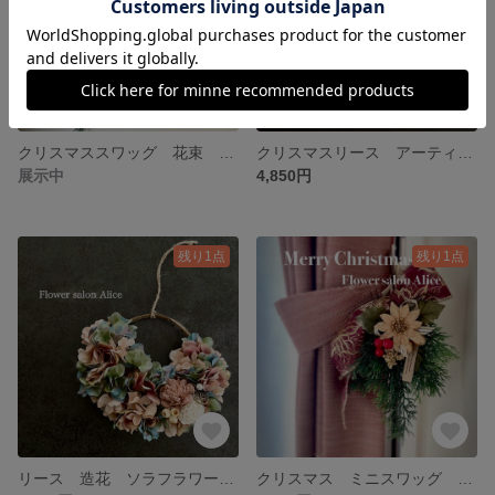
クリスマススワッグ 花束 グリーン 赤 インテリア 玄関 アーティフィシャルフラワー ポインセチア ✴︎ナチュラルレッド✴︎
クリスマスリース アーティフィシャルフラワー ポインセチア ナチュラル ✴︎ナチュラルホワイト✴︎
展示中
4,850円
残り1点
残り1点
リース 造花 ソラフラワー 紫陽花 フラワー アジサイ カラフル 秋色 グラデーションパープルグリーン ピンク ギフト アレンジメント インテリア 玄関 ✴︎紫陽花リース✴︎
クリスマス ミニスワッグ 造花 花束 玄関 Christmas インテリア 飾り