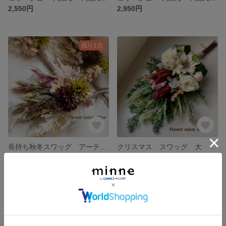
2,550円
2,950円
残り1点
長持ち秋冬スワッグ アーティフィシャルフラワー ハロウィン クリスマス ピンポンマム 秋冬 玄関 花束 ブラウン
クリスマス スワッグ 大 ブーケ ドライフラワー ナチュラル 玄関 インテリア Xmas プロテア ✴︎ナチュラルホワイト✴︎
4,350円
展示中
残り1点