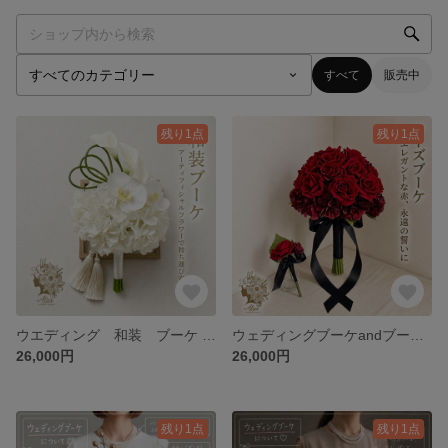
すべて
販売中
残り1点
残り1点
ウエディング 和装 ブーケ 花束 結婚式 白無垢 花嫁 ドレス 色打掛 胡蝶蘭 カラー ✴︎ホワイト和ブーケ✴︎
ウェディングブーケandブートニア 造花 赤 レッド 結婚式 アーティフィシャルフラワー ✴︎ディープレッドローズ✴︎
26,000円
26,000円
残り1点
残り1点