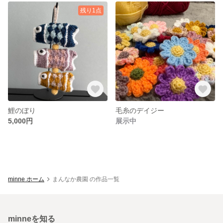
残り1点
鯉のぼり
毛糸のデイジー
5,000円
展示中
minne ホーム
まんなか農園 の作品一覧
minneを知る