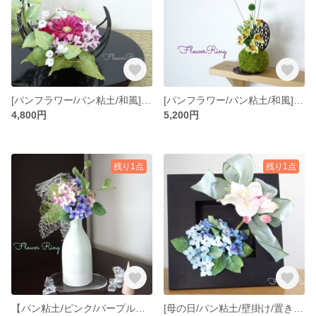
[パンフラワー/パン粘土/和風]ガーベラ/ブバリア/さおとめ花の大人可愛いパンフラワー和風アレンジメント
[パンフラワー/パン粘土/和風]癒しグリーンのルリタマアザミ/シンピジューム/松の和風アレンジメント
4,800円
5,200円
残り1点
残り1点
【パン粘土/ピンク/パープル】上品爽やか 紫陽花のパンフラワーアレンジメント
[母の日/パン粘土/壁掛け/置き飾り] アジサイ/アマリリスのパンフラワーアレンジメント