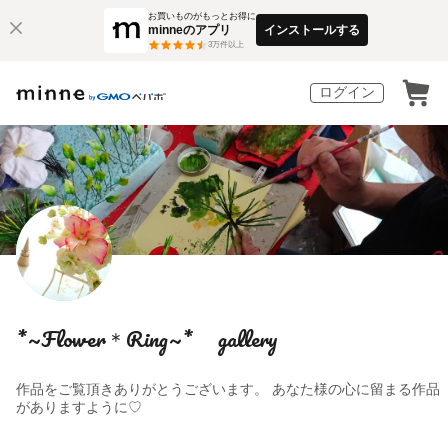
お買いものがもっとお得に
minneのアプリ
インストールする
3
万件以上
ログイン
*~Flower＊Ring~* gallery
作品をご覧頂きありがとうございます。 あなた様の心に留まる作品
がありますように♡