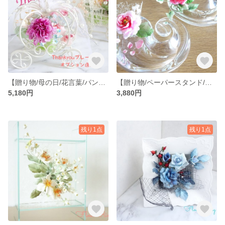
【贈り物/母の日/花言葉/パン粘土】カーネーション/スイトピー/忘れな草/ナデシコのパンフラワーアレンジメント
【贈り物/ペーパースタンド/小物収納/ハンコ置き/パン粘土】写真やメモスタンドにもなる便利で可愛いお花のちょい置き小物入れ♪ピンク薔薇/かすみ草のパンフラワーアレンジ
5,180円
3,880円
残り1点
残り1点