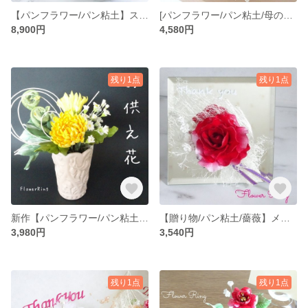
【パンフラワー/パン粘土】スタンダードローズ/アリウムコワニー/赤い木の実 の大人可愛い薔薇パンフラワーアレンジメント
[パンフラワー/パン粘土/母の日]タマゴとお花♡薔薇/カンパニュラ/かすみ草のパンフラワーアレンジメント
8,900円
4,580円
残り1点
残り1点
新作【パンフラワー/パン粘土/仏花】明るく優しい彩りのお供え花 菊/ゼンマイ/リュウノウギク/ナルコランのパンフラワーアレンジメント
【贈り物/パン粘土/薔薇】メッセージ入りフラワーギフト♡愛情たっぷり！真っ赤な薔薇/かすみ草の花束風パンフラワーアレンジメント
3,980円
3,540円
残り1点
残り1点