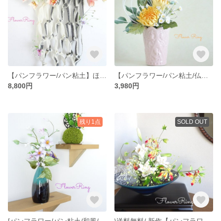
【パンフラワー/パン粘土】ほんわか春色壁掛けアレンジ♡ チューリップ/クロッカス/ワイヤープランツ
【パンフラワー/パン粘土/仏花】明るく優しい彩りのお供え花 菊/ゼンマイ/リュウノウギク/ナルコランのパンフラワー仏花アレンジ
8,800円
3,980円
残り1点
SOLD OUT
[パンフラワー/パン粘土/和風/母の日]淡く優しいクレマチス/さおとめ花の背高アレンジメント
\送料無料/ 新作【パンフラワー/パン粘土/粘土の花】気品あふれる藍色陶器に華やか清楚なユリ/のアレンジメント