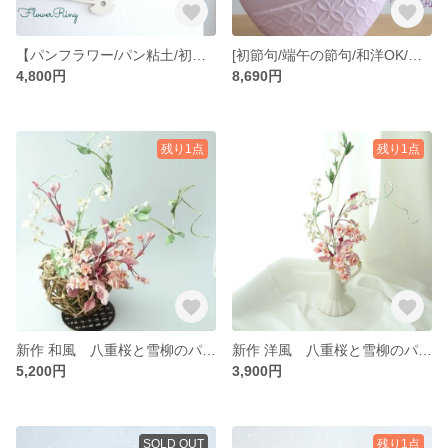
【パンフラワー/パン粘土/初節句/こいのぼり】壁掛＆立て掛けOK☆菖蒲とビオラの端午の節句 扇アレンジメント
[初節句/端午の節句/和洋OK/パン粘土]オシャレ可愛い♡菖蒲 (アイリス)/ミモザ/兜/鯉のぼりのパンフラワー端午の節句アレンジメント
4,800円
8,690円
残り1点
残り1点
新作 和風 八重桜と雪柳のパンフラワーアレンジメント【粘土の花/パンフラワー/パン粘土】
新作 洋風 八重桜と雪柳のパンフラワーアレンジメント【パンフラワー/パン粘土/粘土の花】
5,200円
3,900円
SOLD OUT
残り1点