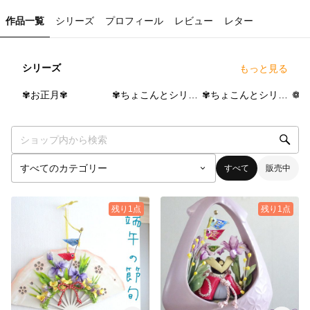
作品一覧
シリーズ
プロフィール
レビュー
レター
シリーズ
もっと見る
54
点
67
点
98
点
✾お正月✾
✾ちょこんとシリーズPart２✾
✾ちょこんとシリーズ✾
❁
すべて
販売中
残り1点
残り1点