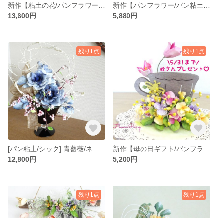
新作【粘土の花/パンフラワー/薔薇】透明感✕白色が美しい ホワイトウィングス(バラ)/すずらんのパンフラワーアレンジメント
新作【パンフラワー/パン粘土】青バラ/ヒペリカムの上品清楚なパンフラワーアレンジメント
13,600円
5,880円
残り1点
残り1点
[パン粘土/シック] 青薔薇/ネオシードルベリーのパンフラワーアレンジメント
新作【母の日ギフト/パンフラワー/パン粘土】 〜 ほんわか癒しのTea Time 〜 春色パンフラワーアレンジメント
12,800円
5,200円
残り1点
残り1点