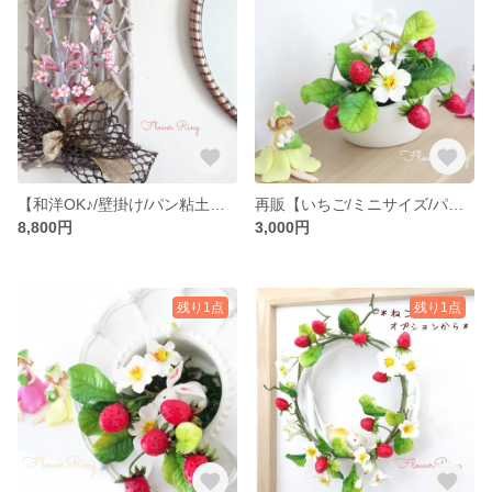
【和洋OK♪/壁掛け/パン粘土】大人ナチュラルな彩り～桜のパンフラワーアレンジメント
再販【いちご/ミニサイズ/パンフラワー/パン粘土】ちょこっと置けて可愛いイチゴのバスケット♡
8,800円
3,000円
残り1点
残り1点