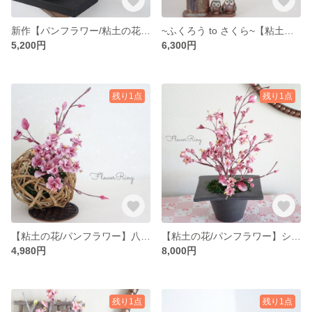
新作【パンフラワー/粘土の花】～コロンと可愛い器に上品華やかな八重桜を添えて～
~ふくろう to さくら~【粘土の花/パンフラワー/花雛としても◎】
5,200円
6,300円
残り1点
残り1点
【粘土の花/パンフラワー】八重桜と和の大人な彩りアレンジメント
【粘土の花/パンフラワー】シックな春の彩り〜八重桜のアレンジメント
4,980円
8,000円
残り1点
残り1点