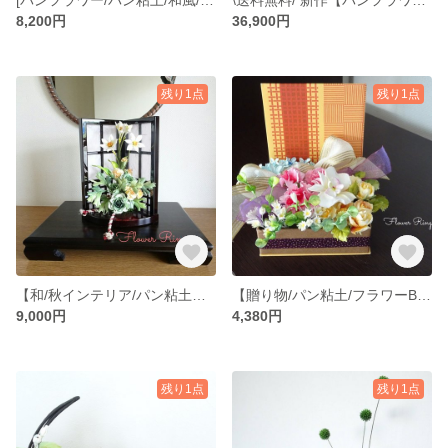
8,200円
36,900円
残り1点
残り1点
【和/秋インテリア/パン粘土】上品なべっ甲付き格子飾り スイセン/カーネション/ラナンキュラスのパンフラワーアレンジメント
【贈り物/パン粘土/フラワーBOX】胡蝶蘭/カーネーション/薔薇/ブルースター/カラマツソウのパンフラワーアレンジメント
9,000円
4,380円
残り1点
残り1点