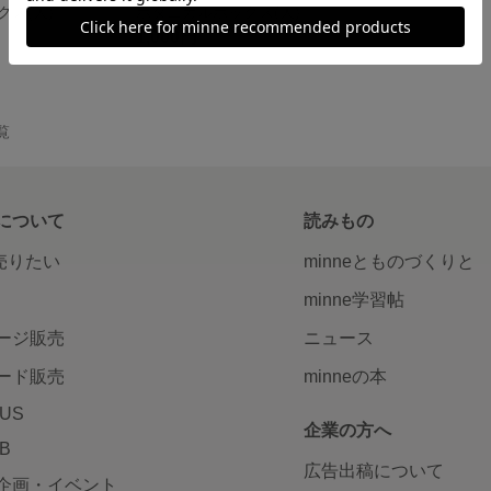
ス(大)
ボタニカルボックス(大)
1,000円
覧
について
読みもの
で売りたい
minneとものづくりと
minne学習帖
ージ販売
ニュース
ード販売
minneの本
LUS
企業の方へ
AB
広告出稿について
企画・イベント