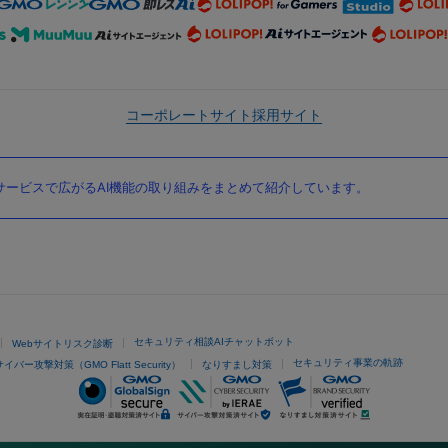
コーポレートサイト
採用サイト
ービスで広がるAI機能の取り組みをまとめて紹介しています。
セキュリティ相談AIチャットボット
Webサイトリスク診断
セキュリティ事業の軌跡
サイバー攻撃対策（GMO Flatt Security）
なりすまし対策