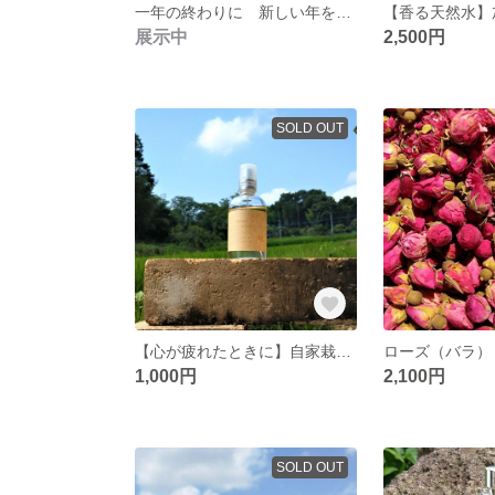
一年の終わりに 新しい年を迎える前に 浄化のハーブ 生ホワイトセージを飾って良いお年を！
展示中
2,500円
SOLD OUT
【心が疲れたときに】自家栽培 国産オーガニック“生”ヤロウ１００％ 使用 フローラルウォーター スプレー １００ｍｌ
1,000円
2,100円
SOLD OUT