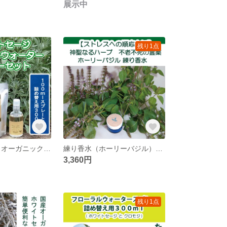
展示中
残り1点
期間限定 国産 オーガニック ホワイトセージ フローラルウォータースプレー＋詰め替え３００ｍｌセット 芳香蒸留水 ハーバルウォーター
練り香水（ホーリーバジル）自家栽培国産オーガニックホーリーバジル精油１００％使用 / ホホバオイル / ミツロウ
3,360円
残り1点