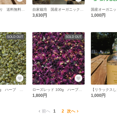
お１人様１点限り 送料無料 自家栽培 国産オーガニック“生”薄荷（ハッカ）１００％ クールミスト ハーブ マスクスプレー 防虫 洋服・お布団
自家栽培 国産オーガニック“生”ホワイトセージ１００％ プレミアム浄化スプレー１００ｍｌ ミスト お清め 在宅 リモート マスクスプレー
3,630円
1,000円
SOLD OUT
SOLD OUT
カモミール 100g ハーブ サシェ ポプリ 香り袋 匂い袋 ドライ
ローズレッド 100g ハーブ サシェ ポプリ 香り袋 匂い袋 ドライ
1,800円
1,000円
前へ
1
2
次へ