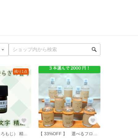
残り1点
国産 黒文字（くろもじ） 精油 3ml エッセンシャルオイル/和製油/アロマオイル/水蒸気蒸留/アロマ
【 33%OFF 】 選べるフローラルウォータースプレー３本 ホワイトセージ/黒文字/ローズマリー/ホーリーバジル