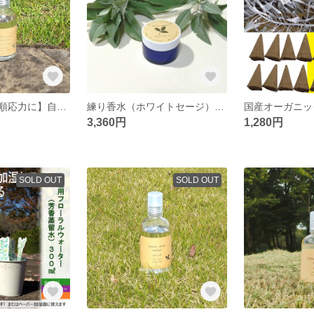
【ストレスへの順応力に】自家栽培 国産オーガニック“生” ホーリーバジル（トゥルシー）１００％使用 フローラルウォーター
練り香水（ホワイトセージ） 自家栽培国産オーガニックホワイトセージ精油１００％使用 / ホホバオイル / ミツロウ
3,360円
1,280円
SOLD OUT
SOLD OUT