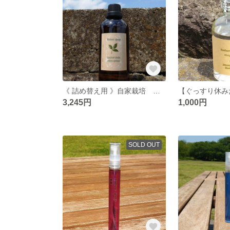
《 詰め替え用 》自家栽培 国産オーガニック“生”ホワイトセージ１００％ １００ｍｌ お清め 在宅 リモート
3,245円
1,000円
SOLD OUT