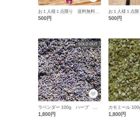
お１人様１点限り 送料無料 自家栽培 国産オーガニック“生”紫蘇（シソ）１００％ 殺菌・防腐ミスト ハーブ マスクスプレー
500円
500円
SOLD OUT
ラベンダー 100g ハーブ サシェ ポプリ 香り袋 匂い袋 ドライ
1,800円
1,800円