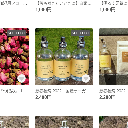
【香る天然水】加湿用フローラルウォーター(芳香蒸留水) ３００ｍｌ 自然な加湿と香りで癒される
【落ち着きたいときに】自家栽培 国産オーガニック“生”メリッサ（レモンバーム）１００％使用 フローラルウォータースプレー
1,000円
1,000円
SOLD OUT
SOLD OUT
ローズ（バラ）『つぼみ』 100g ハーブ サシェ ポプリ 香り袋 匂い袋 ドライ
新春福袋 2022 国産オーガニック“生”ホワイトセージと国産ヨモギ、国産南高梅 フローラルウォータースプレー３本セット
2,400円
2,280円