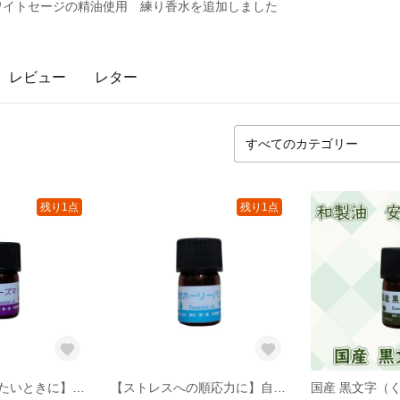
国産ホワイトセージの精油使用 練り香水を追加しました
レビュー
レター
残り1点
残り1点
【物事に集中したいときに】自家栽培・蒸留 国産オーガニック“生” ローズマリー １００％使用 精油 3ml エッセンシャルオイル/水蒸気蒸留/アロマオイル/アロマ/
【ストレスへの順応力に】自家栽培・蒸留 国産オーガニック“生” ホーリーバジル（トゥルシー）１００％使用 精油 3ml エッセンシャルオイル/水蒸気蒸留/アロマオイル/アロマ/浄化