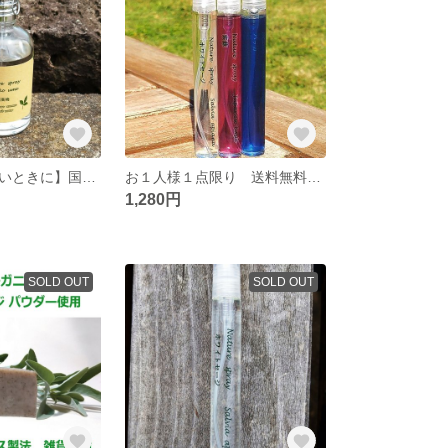
【元気を出したいときに】国産南高梅１００％使用 フローラルウォーター１００ｍｌ スプレー ボタニカル マスク リラックス 加湿 在宅 リモート 巣ごもり
お１人様１点限り 送料無料 自家栽培 国産オーガニック“生”ホワイトセージ・紫蘇（シソ）・薄荷（ハッカ）スプレー３点セット ハーブ マスク
1,280円
SOLD OUT
SOLD OUT