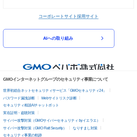
コーポレートサイト
採用サイト
AIへの取り組み
GMOインターネットグループのセキュリティ事業について
世界初総合ネットセキュリティサービス「GMOセキュリティ24」
パスワード漏洩診断
Webサイトリスク診断
セキュリティ相談AIチャットボット
実在証明・盗聴対策
サイバー攻撃対策（GMOサイバーセキュリティ byイエラエ）
サイバー攻撃対策（GMO Flatt Security）
なりすまし対策
セキュリティ事業の軌跡