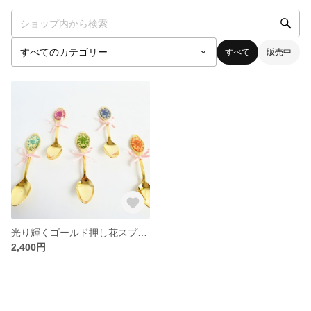
すべて
販売中
光り輝くゴールド押し花スプーン❁3本set
2,400円