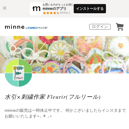
お買いものがもっとお得に
minneのアプリ
インストールする
3
万件以上
ログイン
水引×刺繍作家 Fleurir(フルリール)
minneの販売は一時休止中です。 何かございましたらインスタまで
お願いいたします⋆⸜ ⚘ ⸝⋆