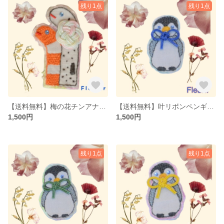
残り1点
残り1点
【送料無料】梅の花チンアナゴブローチレインボー（水引×刺繍）
【送料無料】叶リボンペンギンブローチ青（水引×刺繍）
1,500円
1,500円
残り1点
残り1点