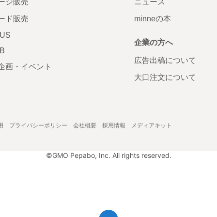
ージ販売
ニュース
ード販売
minneの本
LUS
企業の方へ
AB
広告出稿について
企画・イベント
大口注文について
用
プライバシーポリシー
会社概要
採用情報
メディアキット
©GMO Pepabo, Inc. All rights reserved.