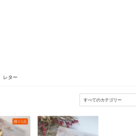
レター
残り1点