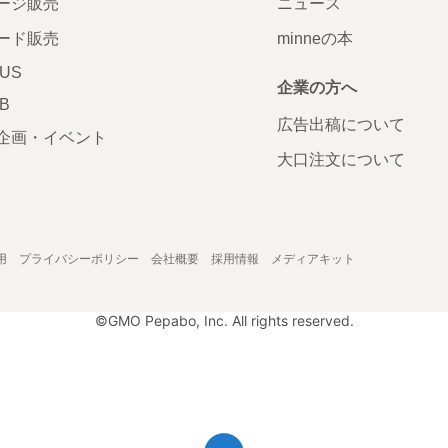
ージ販売
ニュース
ード販売
minneの本
LUS
企業の方へ
AB
広告出稿について
企画・イベント
大口注文について
用
プライバシーポリシー
会社概要
採用情報
メディアキット
©GMO Pepabo, Inc. All rights reserved.