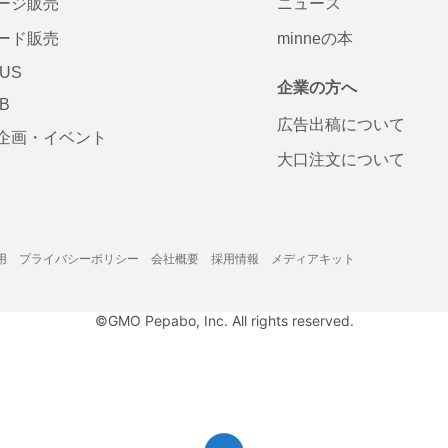
ージ販売
ニュース
ード販売
minneの本
LUS
企業の方へ
AB
広告出稿について
企画・イベント
大口注文について
用
プライバシーポリシー
会社概要
採用情報
メディアキット
©GMO Pepabo, Inc. All rights reserved.