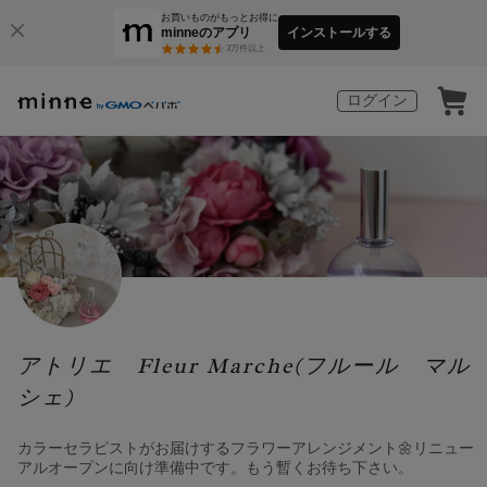
お買いものがもっとお得に
minneのアプリ
インストールする
3
万件以上
ログイン
アトリエ Fleur Marche(フルール マル
シェ)
カラーセラピストがお届けするフラワーアレンジメント🌼リニュー
アルオープンに向け準備中です。もう暫くお待ち下さい。