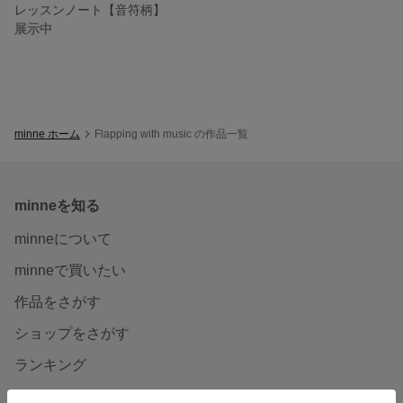
レッスンノート【音符柄】
展示中
minne ホーム
Flapping with music の作品一覧
minneを知る
minneについて
minneで買いたい
作品をさがす
ショップをさがす
ランキング
特集