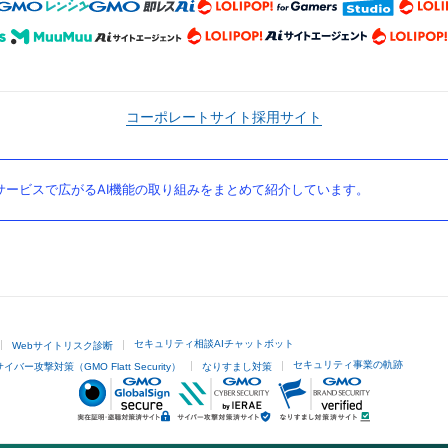
コーポレートサイト
採用サイト
ービスで広がるAI機能の取り組みをまとめて紹介しています。
セキュリティ相談AIチャットボット
Webサイトリスク診断
セキュリティ事業の軌跡
サイバー攻撃対策（GMO Flatt Security）
なりすまし対策