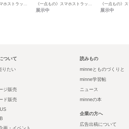
《一点もの》スマホストラップss004
《一点もの》スマホストラップss002
展示中
展示中
について
読みもの
で売りたい
minneとものづくりと
minne学習帖
ージ販売
ニュース
ード販売
minneの本
LUS
企業の方へ
AB
広告出稿について
企画・イベント