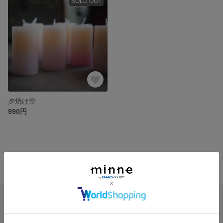
SOLD OUT
夕焼け空
990円
minne ホーム
fl0raci0n の作品一覧
minneを知る