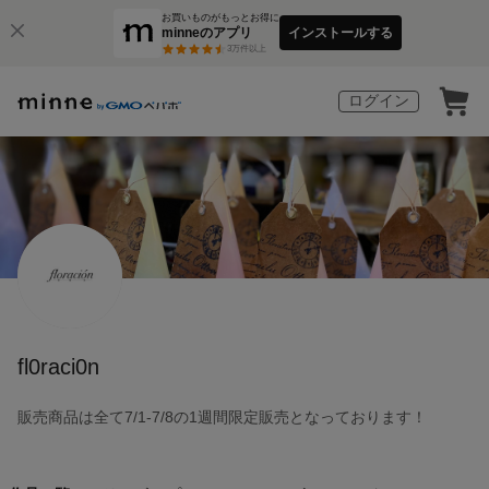
お買いものがもっとお得に
minneのアプリ
インストールする
3
万件以上
ログイン
fl0raci0n
販売商品は全て7/1-7/8の1週間限定販売となっております！