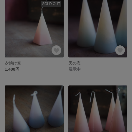
SOLD OUT
夕焼け空
天の海
1,400円
展示中