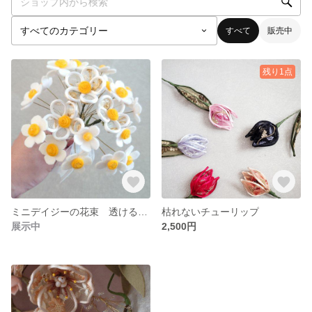
すべて
販売中
残り1点
ミニデイジーの花束 透けるインド刺繍リボン
枯れないチューリップ
展示中
2,500円