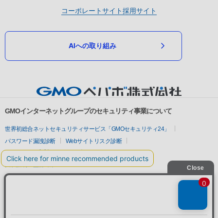
コーポレートサイト
採用サイト
AIへの取り組み
GMOインターネットグループのセキュリティ事業について
世界初総合ネットセキュリティサービス「GMOセキュリティ24」
パスワード漏洩診断
Webサイトリスク診断
セキュリティ相談AIチャットボット
実在証明・盗聴対策
サイバー攻撃対策（GMOサイバーセキュリティ byイエラエ）
サイバー攻撃対策（GMO Flatt Security）
なりすまし対策
セキュリティ事業の軌跡