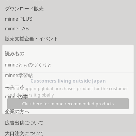
ダウンロード販売
minne PLUS
minne LAB
販売支援企画・イベント
読みもの
minneとものづくりと
minne学習帖
ニュース
minneの本
企業の方へ
広告出稿について
大口注文について