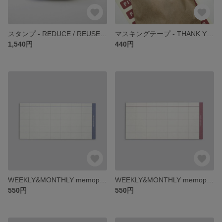
スタンプ - REDUCE / REUSE / RECYCLE -
マスキングテープ - THANK YOU SO MUCH -
1,540円
440円
WEEKLY&MONTHLY memopad - BLUE -
WEEKLY&MONTHLY memopad - RED -
550円
550円