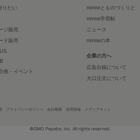
で売りたい
minneとものづくりと
minne学習帖
ージ販売
ニュース
ード販売
minneの本
LUS
企業の方へ
AB
広告出稿について
企画・イベント
大口注文について
用
プライバシーポリシー
会社概要
採用情報
メディアキット
©GMO Pepabo, Inc. All rights reserved.