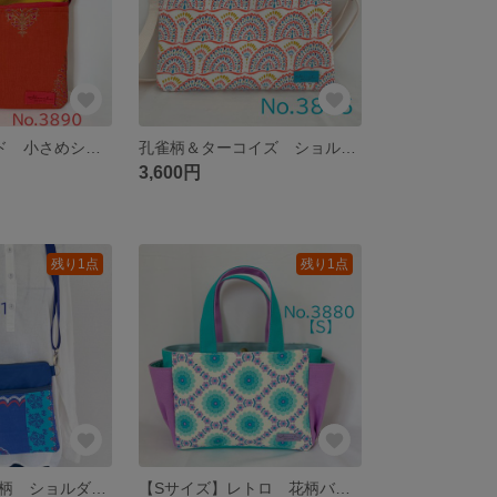
朱色&マスタード 小さめショルダーバッグ スマホポーチ akaneko サコッシュ レトロ アジアン エスニック スマホポーチ インド綿
孔雀柄＆ターコイズ ショルダーバッグ サコッシュ ハンドメイド akaneko アジアン エスニック 古着リメイク
3,600円
残り1点
残り1点
青のエスニック柄 ショルダーバッグ サコッシュ ハンドメイド akaneko ブルー
【Sサイズ】レトロ 花柄バッグ アンティーコ サイドポケット付き 8号倉敷帆布使用 手提げバッグ akaneko 小さめバッグ ハンドバッグ