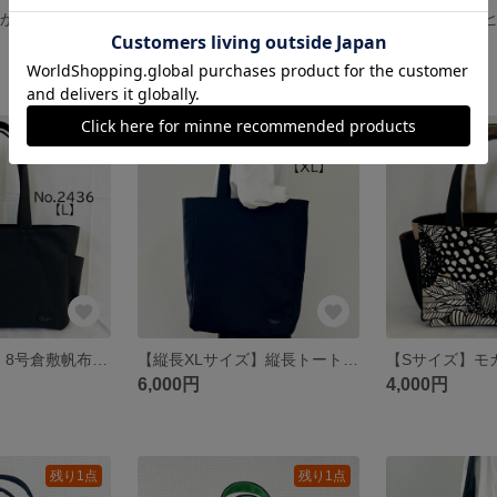
✿SALE中！✿肩かけ縦長トートバッグ ウィステリア 薄紫 11号帆布 8号帆布 倉敷帆布使用 ハンドメイド akaneko
✿SALE中！✿ ベージュ＆黒系 サコッシュ ショルダーバッグ akaneko
2,200円
2,300円
残り1点
SOLD OUT
【Lサイズ】黒 8号倉敷帆布使用 肩掛けバッグ akaneko 大きめバッグ トートバッグ A4収納 ブラック
【縦長XLサイズ】縦長トートバッグ 黒 帆布 倉敷帆布使用 バッグ akaneko 肩掛けトートバッグ ブラック
6,000円
4,000円
残り1点
残り1点