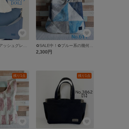
【XXLサイズ】アッシュグレー 〈底板付き〉 A3サイズ収納 8号倉敷帆布使用 サイドポケット トートバッグ 底板付き 肩掛けバッグ 大きめバッグ akaneko
✿SALE中！✿ブルー系の幾何学模様のボアバッグ 手さげバッグ しじみバッグ ハンドメイド トートバッグ akaneko
2,300円
残り1点
残り1点