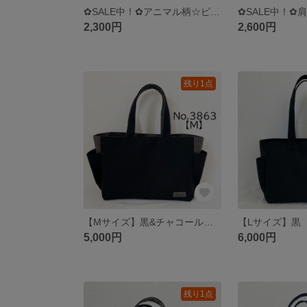
✿SALE中！✿アニマル柄☆ピンク ショルダーバッグ サコッシュ ハンドメイド akaneko シマウマ アニマル
2,300円
2,600円
残り1点
【Mサイズ】黒&チャコール 手提げバッグ akaneko サイドポケット付き A4収納 冠婚葬祭 フォーマル 面接 通勤バッグ
5,000円
6,000円
残り1点