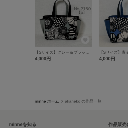
【Sサイズ】グレー＆ブラック 花柄 サイドポケット付き 8号倉敷帆布使用 手提げバッグ akaneko 小さめバッグ トートバッグ 北欧
4,000円
4,000円
minne ホーム
akaneko の作品一覧
minneを知る
作品販売