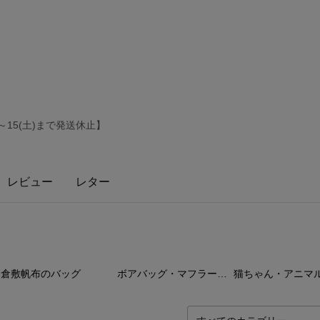
)～15(土)まで発送休止】
レビュー
レター
100
点
96
点
96
倉敷帆布のバッグ
ボアバッグ・マフラーなど