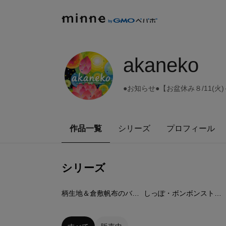
akaneko
●お知らせ●【お盆休み８/11(火
作品一覧
シリーズ
プロフィール
シリーズ
56
点
36
点
柄生地＆倉敷帆布のバッグ
しっぽ・ボンボンストラップ