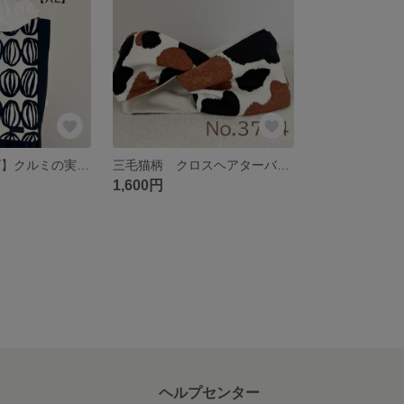
【縦長XLサイズ】クルミの実 モノクロ 縦長トートバッグ 倉敷帆布使用 バッグ akaneko 肩掛けトートバッグ 白黒 大きめバッグ
三毛猫柄 クロスヘアターバン ヘアバンド クロスヘアターバン 猫 akaneko 猫グッズ
1,600円
ヘルプセンター