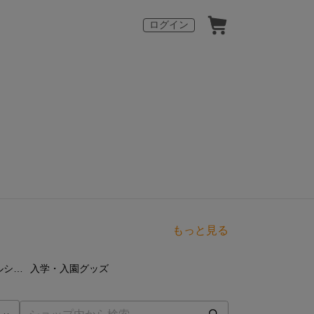
ログイン
もっと見る
点
29
点
猫ちゃん・アニマルシリーズ
入学・入園グッズ