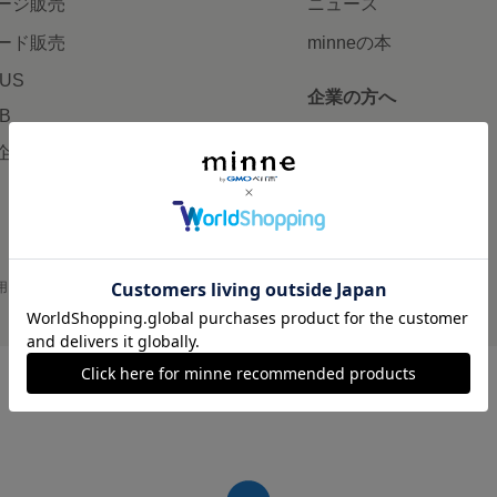
ージ販売
ニュース
ード販売
minneの本
LUS
企業の方へ
AB
広告出稿について
企画・イベント
大口注文について
用
プライバシーポリシー
会社概要
採用情報
メディアキット
©GMO Pepabo, Inc. All rights reserved.