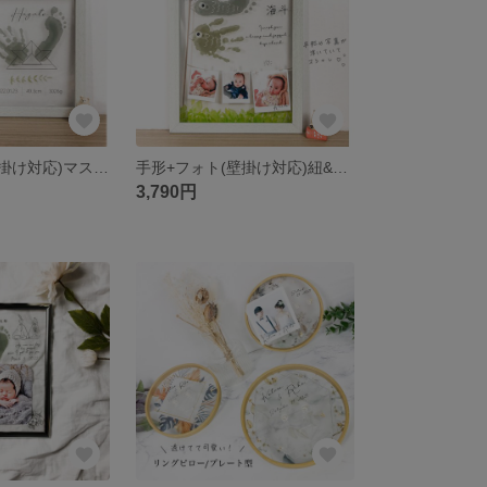
手形+フォト(壁掛け対応)マステ風
手形+フォト(壁掛け対応)紐&ピンチ風
3,790円