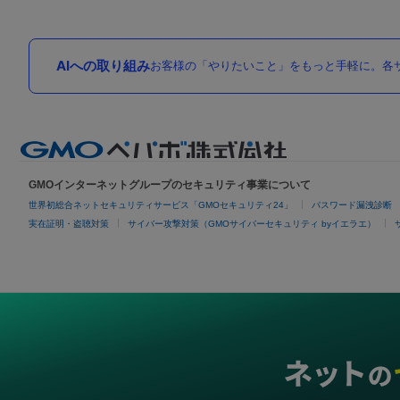
AIへの取り組み
お客様の「やりたいこと」をもっと手軽に。各サ
GMOインターネットグループのセキュリティ事業について
世界初総合ネットセキュリティサービス「GMOセキュリティ24」
パスワード漏洩診断
実在証明・盗聴対策
サイバー攻撃対策（GMOサイバーセキュリティ byイエラエ）