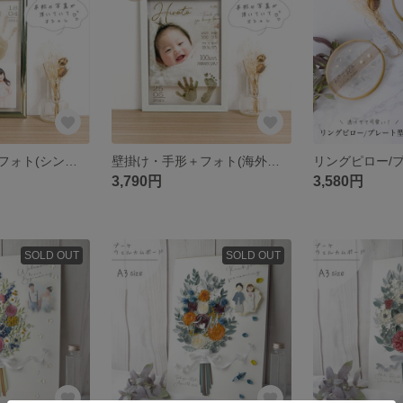
壁掛け・手形＋フォト(シンプルコラージュ)
壁掛け・手形‪＋フォト(海外雑誌風)
リングピロー/
3,790円
3,580円
SOLD OUT
SOLD OUT