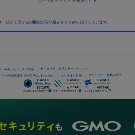
コーポレートサイト
採用サイト
ービスで広がるAI機能の取り組みをまとめて紹介しています。
セキュリティ相談AIチャットボット
Webサイトリスク診断
セキュリティ事業の軌跡
サイバー攻撃対策（GMO Flatt Security）
なりすまし対策