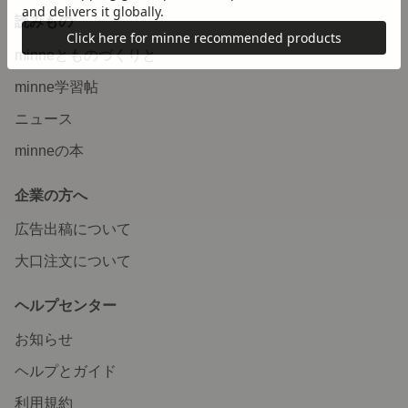
読みもの
minneとものづくりと
minne学習帖
ニュース
minneの本
企業の方へ
広告出稿について
大口注文について
ヘルプセンター
お知らせ
ヘルプとガイド
利用規約