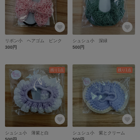
リボン小 ヘアゴム ピンク
シュシュ小 深緑
300円
500円
残り1点
残り1点
シュシュ小 薄紫と白
シュシュ小 紫とクリーム
500円
500円