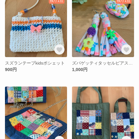
残り1点
残り1点
スズランテープkidsポシェット
ズパゲッティタッセルピアス&ヘアゴムset
900円
1,000円