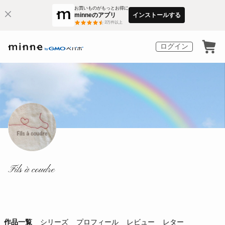
お買いものがもっとお得に
minneのアプリ
インストールする
3
万件以上
ログイン
Fils à coudre
作品一覧
シリーズ
プロフィール
レビュー
レター