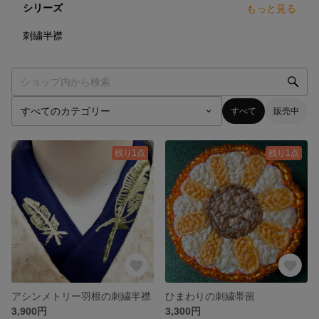
シリーズ
もっと見る
1
点
刺繍半襟
すべて
販売中
残り1点
残り1点
アシンメトリー羽根の刺繍半襟
ひまわりの刺繍帯留
3,900円
3,300円