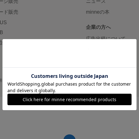
ージ販売
ニュース
ード販売
minneの本
LUS
企業の方へ
AB
広告出稿について
企画・イベント
大口注文について
用
プライバシーポリシー
会社概要
採用情報
メディアキット
©GMO Pepabo, Inc. All rights reserved.