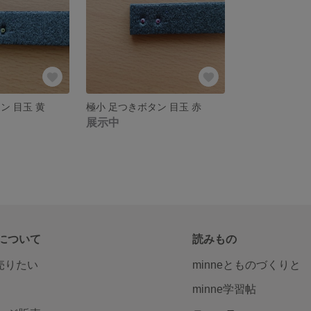
ン 目玉 黄
極小 足つきボタン 目玉 赤
展示中
について
読みもの
で売りたい
minneとものづくりと
minne学習帖