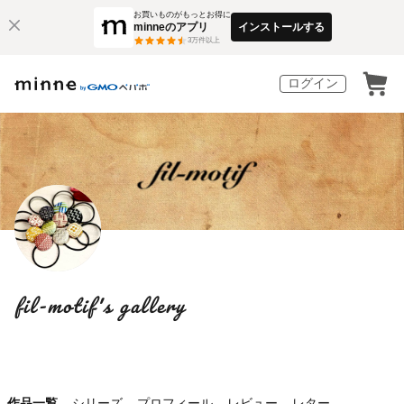
お買いものがもっとお得に
minneのアプリ
インストールする
3
万件以上
ログイン
fil-motif's gallery
作品一覧
シリーズ
プロフィール
レビュー
レター