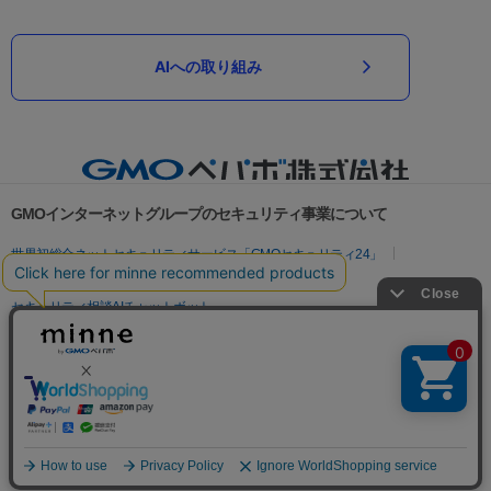
AIへの取り組み
GMOインターネットグループのセキュリティ事業について
世界初総合ネットセキュリティサービス「GMOセキュリティ24」
パスワード漏洩診断
Webサイトリスク診断
セキュリティ相談AIチャットボット
実在証明・盗聴対策
サイバー攻撃対策（GMOサイバーセキュリティ byイエラエ）
サイバー攻撃対策（GMO Flatt Security）
なりすまし対策
セキュリティ事業の軌跡