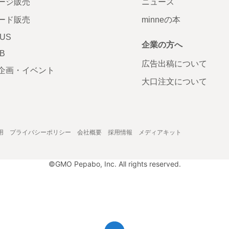
ージ販売
ニュース
ード販売
minneの本
LUS
企業の方へ
AB
広告出稿について
企画・イベント
大口注文について
用
プライバシーポリシー
会社概要
採用情報
メディアキット
©GMO Pepabo, Inc. All rights reserved.