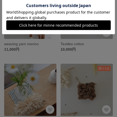
weaving yarn merino
Textiles cotton
11,000円
10,000円
残り1点