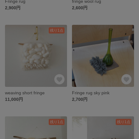
Fringe rug
fringe wool rug
2,900円
2,600円
残り1点
weaving short fringe
Fringe rug sky pink
11,000円
2,700円
残り1点
残り1点