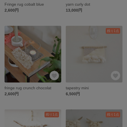
Fringe rug cobalt blue
yarn curly dot
2,600円
13,000円
残り1点
fringe rug crunch chocolat
tapestry mini
2,600円
6,500円
残り1点
残り1点