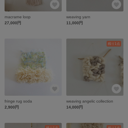
macrame loop
weaving yarn
27,000円
11,000円
残り1点
fringe rug soda
weaving angelic collection
2,900円
14,000円
残り1点
残り1点