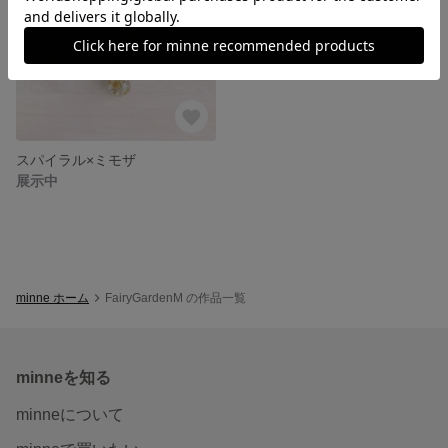
スパイラル×ミモザ
展示中
minne ホーム
FairyGardenM の作品一覧
minneを知る
minneについて