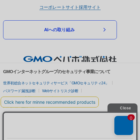
コーポレートサイト
採用サイト
AIへの取り組み
GMOインターネットグループのセキュリティ事業について
世界初総合ネットセキュリティサービス「GMOセキュリティ24」
パスワード漏洩診断
Webサイトリスク診断
セキュリティ相談AIチャットボット
実在証明・盗聴対策
サイバー攻撃対策（GMOサイバーセキュリティ byイエラエ）
サイバー攻撃対策（GMO Flatt Security）
なりすまし対策
セキュリティ事業の軌跡