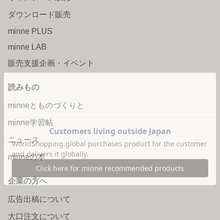
ダウンロード販売
minne PLUS
minne LAB
販売支援企画・イベント
読みもの
minneとものづくりと
minne学習帖
ニュース
minneの本
企業の方へ
広告出稿について
大口注文について