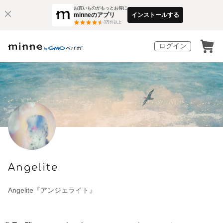
お買いものがもっとお得に
minneのアプリ
インストールする
3
万件以上
ログイン
Angelite
Angelite『アンジェライト』