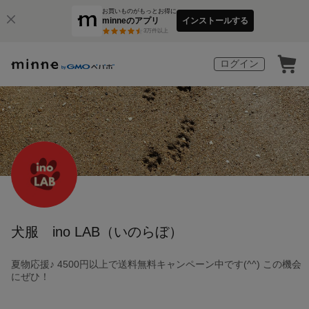
お買いものがもっとお得に
minneのアプリ
インストールする
3
万件以上
ログイン
犬服 ino LAB（いのらぼ）
夏物応援♪ 4500円以上で送料無料キャンペーン中です(^^) この機会
にぜひ！