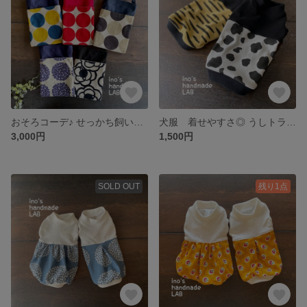
おそろコーデ♪ せっかち飼い主が作った5種のお散歩サコッシュ
犬服 着せやすさ◎ うしトラ柄のタンクトップ
3,000円
1,500円
SOLD OUT
残り1点