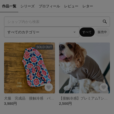
作品一覧
シリーズ
プロフィール
レビュー
レター
すべて
販売中
SOLD OUT
犬服 完成品 接触冷感 バルーンワンピース 花柄
【接触冷感】プレミアムTシャツ グレージュ｜犬服｜小型犬｜中型犬｜シンプル｜夏服|大型犬
3,980円
2,500円