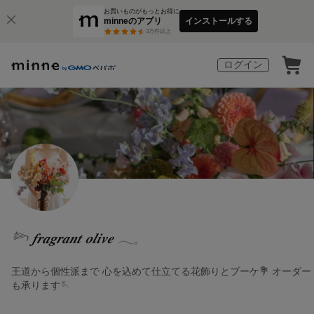
お買いものがもっとお得に
minneのアプリ
インストールする
3
万件以上
ログイン
𓆸 𝒇𝒓𝒂𝒈𝒓𝒂𝒏𝒕 𝒐𝒍𝒊𝒗𝒆 𓂃𓈒
王道から個性派まで 心を込めて仕立てる花飾りとブーケ💐 オーダー
も承ります🪡