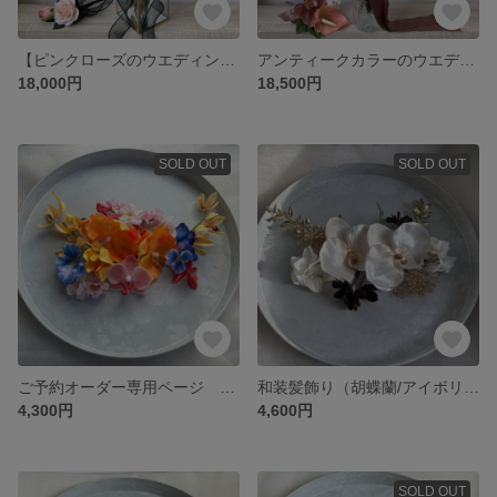
【ピンクローズのウエディングブーケ】黒リボンとパール / アーティフィシャルフラワー / ブートニア付き/大人可愛い
アンティークカラーのウエディングブーケ｜くすみピンク×ブラウン 大人花嫁🩰 ブートニアつき
18,000円
18,500円
SOLD OUT
SOLD OUT
ご予約オーダー専用ページ 髪飾り 色打掛 和装
和装髪飾り（胡蝶蘭/アイボリー）成人式 卒業式 結婚式 アーティフィシャルフラワー
4,300円
4,600円
SOLD OUT