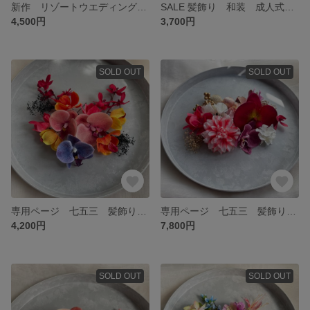
新作 リゾートウエディング 髪飾り アンスリウム 胡蝶蘭 カラフル ヘッドパーツ 造花 個性的 トロピカル
SALE 髪飾り 和装 成人式 卒業式 七五三 ハーフ成人式 ヘッドパーツ アーティフィシャルフラワー 造花 プリザーブドフラワー 胡蝶蘭 紫 ダリア 着物 ヘア飾り 浴衣
4,500円
3,700円
SOLD OUT
SOLD OUT
専用ページ 七五三 髪飾り オーダー
専用ページ 七五三 髪飾り 753 ヘッドパーツ
4,200円
7,800円
SOLD OUT
SOLD OUT