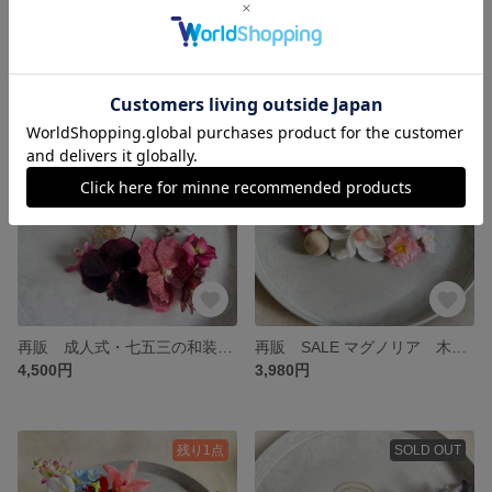
専用ページ ご予約完成品 髪飾り
淡色ピンクの和装髪飾り成人式・七五三・ウエディングに ピンクベージュ 胡蝶蘭 ゴールドラメ入り
4,300円
4,800円
残り1点
SOLD OUT
再販 成人式・七五三の和装髪飾り（えんじ色・大人可愛い） ウエディング 卒業式 アメリカンフラワー
再販 SALE マグノリア 木蓮 成人式・七五三の和装髪飾り 桜 優しい色合い
4,500円
3,980円
残り1点
SOLD OUT