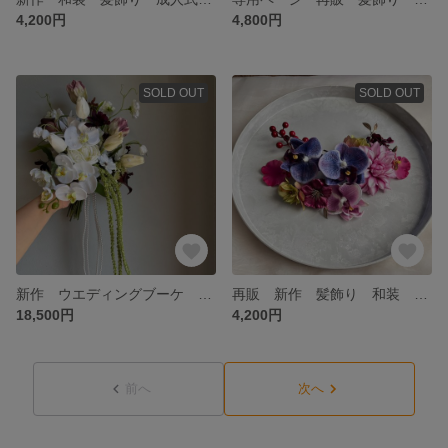
4,200円
4,800円
SOLD OUT
SOLD OUT
新作 ウエディングブーケ シャワーブーケ 胡蝶蘭 造花ブーケ 前撮り ブートニアつき 結婚式 ブーケ アーティフィシャルフラワー アマランサス パール 韓国ブーケ おしゃれ チューリップ 大人ブーケ
再販 新作 髪飾り 和装 七五三 成人式 白無垢 色打掛 卒業式 袴 ヘッドパーツ アーティフィシャルフラワー 胡蝶蘭 ダリア 前撮り 結婚式 紫 パープル 振袖 ヘアアクセサリー
18,500円
4,200円
前へ
次へ