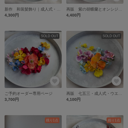
新作 和装髪飾り｜成人式・結婚式・七五三 胡蝶蘭 おしゃれ 個性派
再販 紫の胡蝶蘭とオンシジュームの和装髪飾り｜七五三・成人式・卒業式 おしゃれ 個性派
4,300円
4,400円
SOLD OUT
SOLD OUT
ご予約オーダー専用ページ
再販 七五三・成人式・ウエディング・和装髪飾り水色×パープル×オレンジ×黄色（胡蝶蘭＆紫陽花） 優しい色合い
3,700円
4,100円
残り1点
残り1点