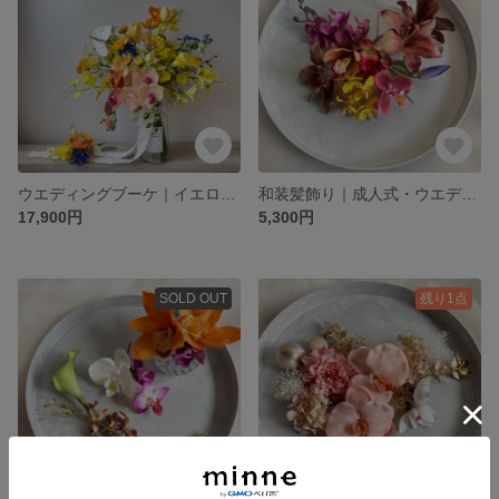
ウエディングブーケ｜イエロー×ミモザ胡蝶蘭とオンシジューム 春婚におすすめ
和装髪飾り｜成人式・ウエディング・前撮りに カサブランカ 個性派 百合 造花
17,900円
5,300円
SOLD OUT
残り1点