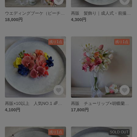
ウエディングブーケ（ピーチ＆パープル）／造花 ブートニア付き アーティフィシャルフラワー 春婚 前撮り
再販 髪飾り｜成人式・前撮り・結婚式に 胡蝶蘭＆カラー シンビジウム 個性派 おしゃれ
18,000円
4,300円
残り1点
残り1点
再販×10以上 人気NO.1 🌈成人式・七五三 和装髪飾り（カラフル・ポップ）
再販 チューリップ×胡蝶蘭の多幸感ウエディングブーケ（ピーチピンク） ブートニア付
4,100円
17,800円
残り1点
SOLD OUT