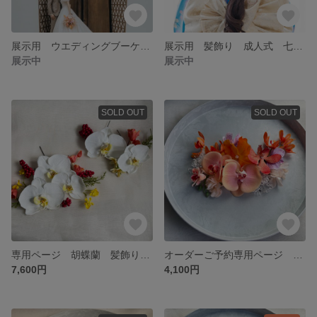
展示用 ウエディングブーケ ブートニア
展示用 髪飾り 成人式 七五三 卒業式 和装
展示中
展示中
SOLD OUT
SOLD OUT
専用ページ 胡蝶蘭 髪飾り 小花 黄色 オレンジ
オーダーご予約専用ページ 髪飾り 七五三
7,600円
4,100円