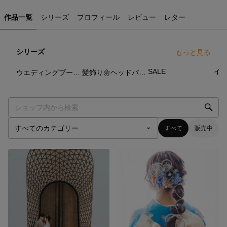
作品一覧
シリーズ
プロフィール
レビュー
レター
シリーズ
もっと見る
37
点
51
点
5
点
SALE
イ
ウエディングブーケ💐ブートニアつき🪡
髪飾り🌼ヘッドパーツ🪡
すべて
販売中