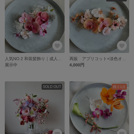
人気NO.2 和装髪飾り｜成人式・七五三・結婚式 ピーチ胡蝶蘭 ピンクホワイト
再販 アプリコット×淡色オレンジの髪飾り成人式・和装婚に｜ナチュラルカラー 白無垢 ウエディング 七五三
展示中
4,000円
SOLD OUT
残り1点