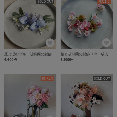
SOLD OUT
残り1点
凛と澄むブルー胡蝶蘭の髪飾り｜ナチュラルな大人花嫁様にオススメ
桜と胡蝶蘭の髪飾り🌸 成人式・卒業式・和装 春にオススメ
4,600円
3,900円
残り1点
SOLD OUT