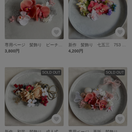
専用ページ 髪飾り ピーチ胡蝶蘭 ホワイトピンク 七五三 ヘッドパーツ
新作 髪飾り 七五三 753 和装 着物 振袖 成人式 和装 白無垢 卒業式 袴 ヘッドパーツ ヘアアクセサリー 結婚式 前撮り アーティフィシャルフラワー 造花 ピンク 水色 おしゃれ 胡蝶蘭
3,800円
4,200円
SOLD OUT
SOLD OUT
新作 和装 髪飾り 成人式 振袖 白無垢 色打掛 卒業式 袴田 結婚式 ヘッドパーツ ヘアアクセサリー アーティフィシャルフラワー ダリア 和玉 水引 ベージュ 紫陽花 菊
専用ページ 再販 髪飾り ピンクリボン プリザーブドフラワー くすみピンク かすみ草 成人式 卒業式 七五三 大人可愛い 振袖 ヘアアクセサリー アーティフィシャルフラワー 七五三 和装