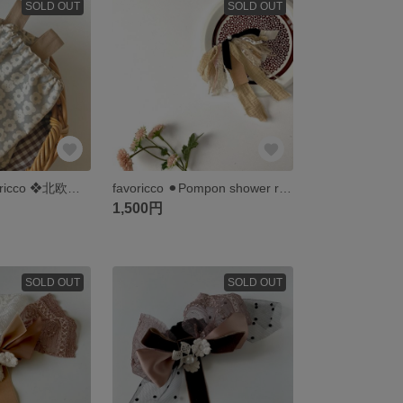
SOLD OUT
SOLD OUT
【再販×3】favoricco ❖北欧風アームカバー❖ 淡色グレー花柄×ベージュ ロング
favoricco ⚫︎Pompon shower ribbon ポニーフック⚫︎レース/ベルベット/毛糸
1,500円
SOLD OUT
SOLD OUT