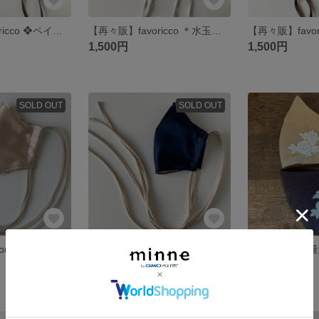
【再販×8】favoricco ❖ペイズリー織柄リボンマスク❖ホワイト/淡いチャコールブラウンリボン/アンティーク調/セレモニーマスク/マスクポケット付きマスク/紐 リボン マスク
【再々販】favoricco ＊水玉オフホワイトサテンリボンマスク＊ライトミントグリーン色リボン/柔らかな光沢のサテン生地/サテン リボン マスク 紐
1,500円
1,500円
SOLD OUT
SOLD OUT
【再販×32】favoricco サテンベーシック リボンマスク アイボリーベージュ 紐 サテン マスク リボン
【再販×4】favoricco サテンベーシックマスク ネイビー 紐 サテン マスク リボン
1,300円
1,400円