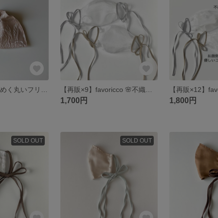
favoricco ✨きらめく丸いフリルのマスクケース✨ 薄いピンク色 ぷくぷくとしたボタニカル織り柄のジャガード生地のポーチ コロンとした可愛いフォルム
【再販×9】favoricco 🌸不織布マスクが見えるリボンマスクカバー🌸 エアリーオーガンジー ライトブルーグレーリボンor砂色ベージュリボン 紐 リボン マスク 柔らかなオーガンジーの光沢感
1,700円
1,800円
SOLD OUT
SOLD OUT