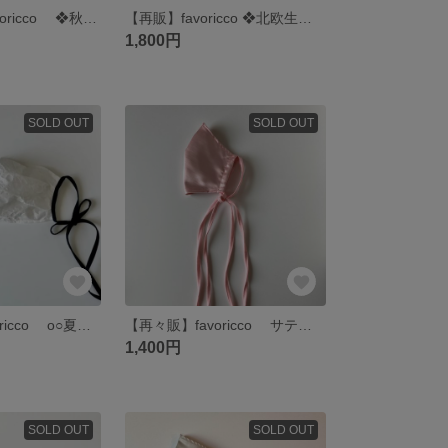
【再販×36】favoricco ❖秋冬リボンマスク❖ラベンダーグレー・コーデュロイ（細コールテン）/ブラウンリボン/ポケット付きマスク/紐/普通・小さめサイズ リボン マスク
【再販】favoricco ❖北欧生地の小物入れ❖ Tildaの生地を使用した布バスケット 収納ボックス ガーリーな印象のキュートなカゴ インテリア雑貨 グレー/パープル
1,800円
SOLD OUT
SOLD OUT
【再販×2】favoricco o○夏マスク 波の泡模様リボンマスク.o○ ポコポコとした凹凸生地 ブラックリボン 透け感 紐 おしゃれマスク
【再々販】favoricco サテンワントーン リボンマスク ピンク 紐 マスク セレモニーマスク
1,400円
SOLD OUT
SOLD OUT