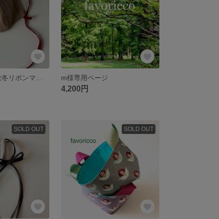
favoricco ❖秋冬リボンマスク❖ベージュ・ベルベット/ダークレッドリボン/ポケット付きマスク/紐/普通・小さめサイズ リボン マスク
m様専用ページ
4,200円
SOLD OUT
SOLD OUT