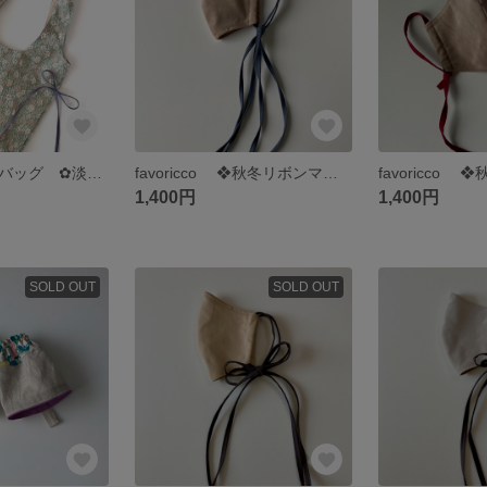
favoricco エコバッグ ✿淡色モスグリーン薄いピンク小花柄✿ サブバッグ リップル生地 リボン
favoricco ❖秋冬リボンマスク❖ベージュ・ベルベット/グレーネイビーリボン/ポケット付きマスク/紐/普通・小さめサイズ リボン マスク
1,400円
1,400円
SOLD OUT
SOLD OUT