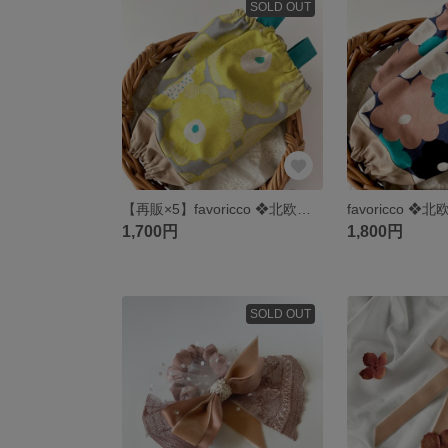
SOLD OUT
【再販×5】favoricco ❖北欧風アームカバー❖ レモン色花柄×ベージュ ロング
1,700円
1,800円
SOLD OUT