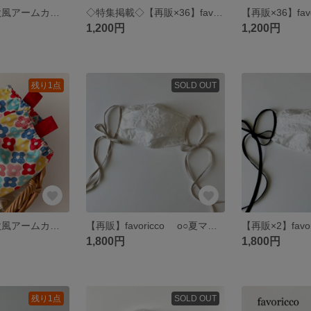
favoricco ❖北欧風アームカバー❖ リネンと暮らす インドラ・ラルセンの生地を使用 パープル×花柄 ショート丈
◇特集掲載◇【再販×36】favoricco ❖秋冬リボンマスク❖ベージュ・コーデュロイ（細コールテン）/ブラウンリボン/ポケット付きマスク/紐/普通・小さめサイズ リボン マスク
1,200円
1,200円
残り1点
SOLD OUT
favoricco ❖北欧風アームカバー❖カラフルお花柄×ベージュ ロング
【再販】favoricco o○夏マスク 波の泡模様リボンマスク.o○ ポコポコとした凹凸生地 ベージュリボン 透け感 紐 おしゃれマスク
1,800円
1,800円
残り1点
SOLD OUT