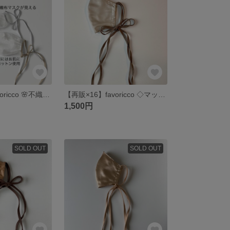
【再販×12】favoricco 🌸不織布マスクが見えるリボンマスク🌸 エアリーオーガンジー ライトブルーグレーリボンor砂色ベージュリボン 紐 リボン マスク 柔らかなオーガンジーの光沢感
【再販×16】favoricco ◇マットサテンリボンマスク◇アイボリーベージュ/淡いチャコールブラウン/セレモニーマスク/マスクポケット付きマスク/紐 リボン サテン マスク
1,500円
SOLD OUT
SOLD OUT