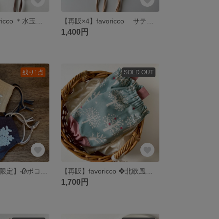
【再々販】favoricco ＊水玉ブラウンサテンリボンマスク＊ブラウン色リボン/柔らかな光沢のサテン生地/サテン リボン マスク 紐
【再販×4】favoricco サテンワントーン リボンマスク ベージュ 紐 マスク セレモニーマスク
1,400円
残り1点
SOLD OUT
favoricco【数量限定】🥀ポコポコふんわりコットン生地で作ったお花の刺繍入りマスク アクセントに２色を組み合わせたマスクゴム ナチュラルテイスト🥀
【再販】favoricco ❖北欧風アームカバー❖ りんごと小鳥の雪木柄ブルーグレー×淡色ピンク
1,700円