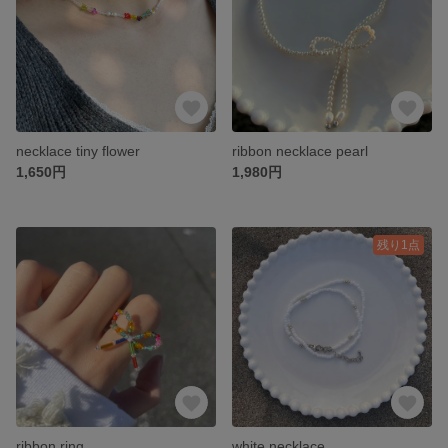
necklace tiny flower
ribbon necklace pearl
1,650円
1,980円
残り1点
ribbon ring
white necklace