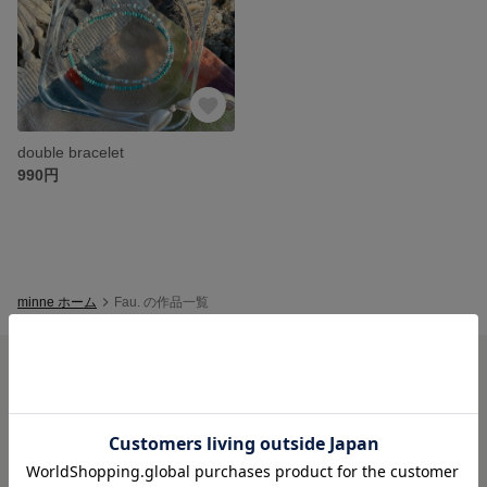
double bracelet
990円
minne ホーム
Fau. の作品一覧
minneを知る
minneについて
minneで買いたい