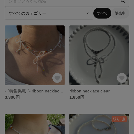
すべて
販売中
˗ˏˋ特集掲載ˎˊ˗ ribbon necklace set
ribbon necklace clear
3,300円
1,650円
残り1点