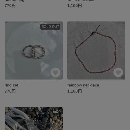
770円
1,100円
SOLD OUT
ring set
rainbow necklace
770円
1,100円