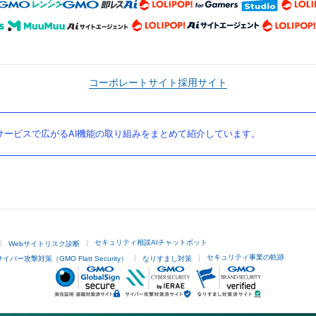
コーポレートサイト
採用サイト
ービスで広がるAI機能の取り組みをまとめて紹介しています。
セキュリティ相談AIチャットボット
Webサイトリスク診断
セキュリティ事業の軌跡
サイバー攻撃対策（GMO Flatt Security）
なりすまし対策