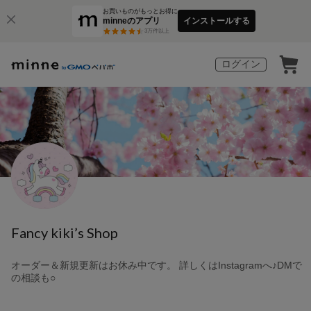
お買いものがもっとお得に
minneのアプリ
インストールする
3
万件以上
ログイン
Fancy kiki’s Shop
オーダー＆新規更新はお休み中です。 詳しくはInstagramへ♪DMで
の相談も○