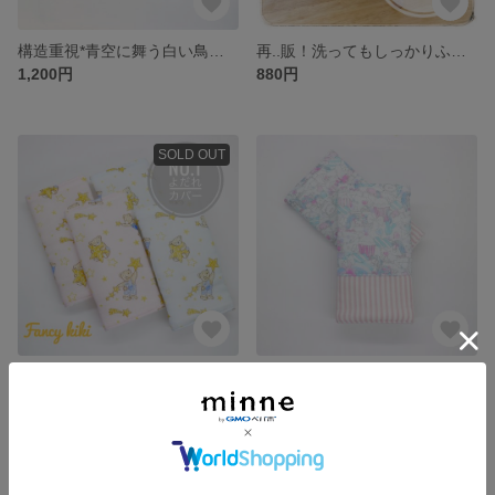
構造重視*青空に舞う白い鳥の可愛いよだれカバー
再..販！洗ってもしっかりふかふかのオシャレな花柄リボンスタイ
1,200円
880円
SOLD OUT
ママ応援価格！テディベアと星の柔らかいふかふかよだれカバー
パステルカラーの夢かわいいユニコーンふかふかよだれカバー
980円
1,200円
残り1点