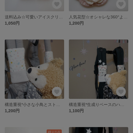
送料込み☆可愛いアイスクリームのよだれカバー
人気花型☆オシャレな360°よだれwoキャッチする水玉スタイ ビブ
1,050円
1,200円
構造重視*小さな小鳥とストライプの可愛いよだれカバー
構造重視*生成りベースのハートいっぱいのよだれカバー
1,200円
1,100円
残り1点