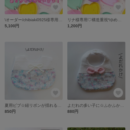
\オーダー/chibiaki0925様専用☆抱っこ紐セット
リナ様専用♡構造重視*ゆめかわいいユニコーンのよだれカバー
5,100円
1,200円
夏用ビブ☆紐リボンが揺れる薄手のしっかりタイプ
よだれの多い子に☆ふかふか夢かわいいユニコーンのよだれかけ
850円
880円