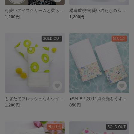
可愛いアイスクリームと柔らかなピンクドッドのふかふかよだれカバー
構造重視*可愛い猫たちのふかふかしっかり素材のよだれカバー
1,200円
1,200円
SOLD OUT
残り1点
もぎたてフレッシュなキウイが映えるよだれカバー
●SALE！残り1点☆顔をうずめたくなる気持ちいいよだれカバー
1,200円
850円
残り1点
SOLD OUT