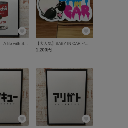
アートポスター A life with SOUP
【大人気】BABY IN CAR ベビー イン カー マグネット ステッカー
1,200円