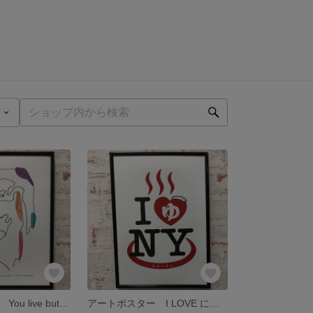
アートポスター You live but once
アートポスター I LOVE にゅーよく