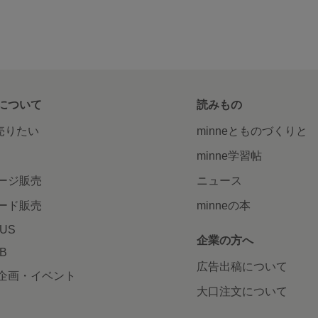
について
読みもの
で売りたい
minneとものづくりと
minne学習帖
ージ販売
ニュース
ード販売
minneの本
LUS
企業の方へ
AB
広告出稿について
企画・イベント
大口注文について